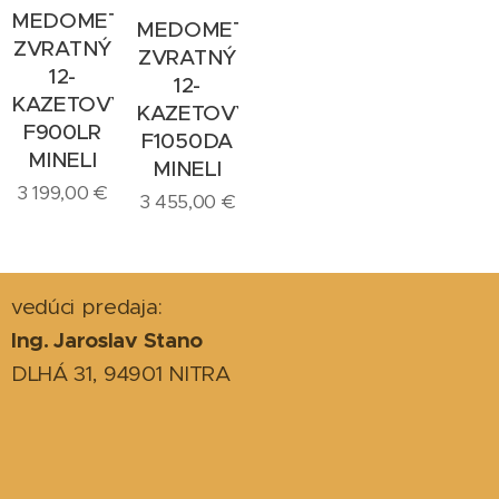
MEDOMET
MEDOMET
ZVRATNÝ
ZVRATNÝ
12-
12-
KAZETOVÝ
KAZETOVÝ
F900LR
F1050DA
MINELI
MINELI
3 199,00
€
3 455,00
€
vedúci predaja:
Ing. Jaroslav Stano
DLHÁ 31, 94901 NITRA