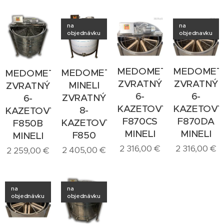
na
na
objednávku
objednavku
MEDOMET
MEDOMET
MEDOMET
MEDOMET
ZVRATNÝ
ZVRATNÝ
MINELI
ZVRATNÝ
6-
6-
ZVRATNÝ
6-
KAZETOVÝ
KAZETOVÝ
8-
KAZETOVÝ
F870CS
F870DA
KAZETOVÝ
F850B
MINELI
MINELI
F850
MINELI
2 316,00
€
2 316,00
€
2 405,00
€
2 259,00
€
na
na
objednávku
objednávku