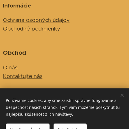
Informácie
Ochrana osobných údajov
Obchodné podmienky
Obchod
O nás
Kontaktujte nás
vcelyeshop.sk@gmail.com
Email:
Používame cookies, aby sme zaistili správne fungovanie a
bezpečnosť našich stránok. Tým vám môžeme poskytnúť tú
+421 918 115 030
Telefónne číslo:
najlepšiu skúsenosť z ich návštevy.