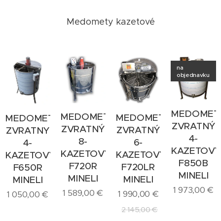
Medomety kazetové
na
objednavku
MEDOMET
MEDOMET
MEDOMET
MEDOMET
ZVRATNÝ
ZVRATNÝ
ZVRATNÝ
ZVRATNY
4-
8-
6-
4-
KAZETOVÝ
KAZETOVÝ
KAZETOVÝ
KAZETOVÝ
F850B
F720R
F720LR
F650R
MINELI
MINELI
MINELI
MINELI
1 973,00
€
1 589,00
€
1 990,00
€
1 050,00
€
2 145,00
€