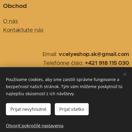
Obchod
O nás
Kontaktujte nás
vcelyeshop.sk@gmail.com
Email:
+421 918 115 030
Telefónne číslo:
Používame cookies, aby sme zaistili správne fungovanie a
2026
Cookies
bezpečnosť našich stránok. Tým vám môžeme poskytnúť tú
najlepšiu skúsenosť z ich návštevy.
Jazyky
Slovenčina
English
Prijať nevyhnutné
Prijať všetko
Do košíka
Otvoriť pokročilé nastavenia