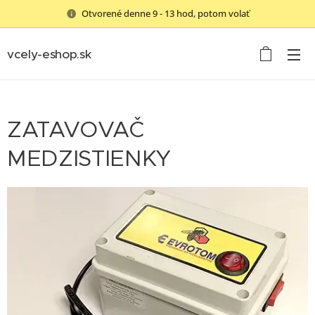
Otvorené denne 9 - 13 hod, potom volať
vcely-eshop.sk
ZATAVOVAČ
MEDZISTIENKY