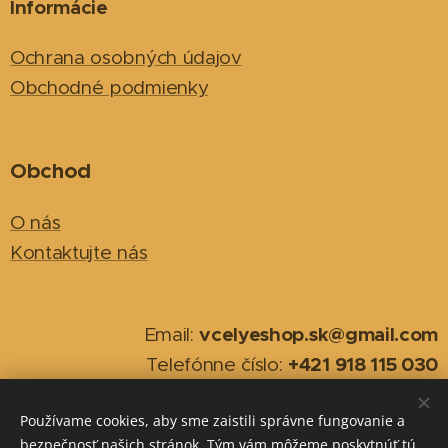
Informácie
Ochrana osobných údajov
Obchodné podmienky
Obchod
O nás
Kontaktujte nás
vcelyeshop.sk@gmail.com
Email:
+421 918 115 030
Telefónne číslo:
Používame cookies, aby sme zaistili správne fungovanie a
2026
Cookies
bezpečnosť našich stránok. Tým vám môžeme poskytnúť tú