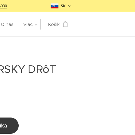
5030
SK
O nás
Viac
Košík
RSKY DRôT
íka