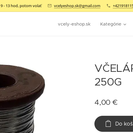
9 - 13 hod, potom volať
vcelyeshop.sk@gmail.com
+42191811
vcely-eshop.sk
Kategórie
VČELÁ
250G
4,00
€
Do koš