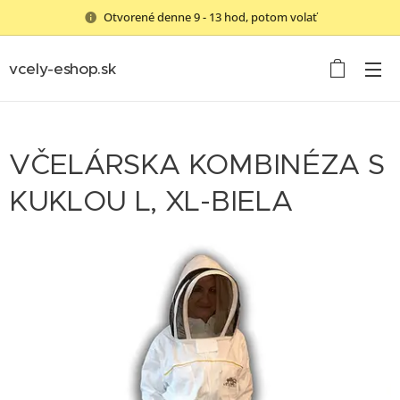
Otvorené denne 9 - 13 hod, potom volať
vcely-eshop.sk
VČELÁRSKA KOMBINÉZA S
KUKLOU L, XL-BIELA