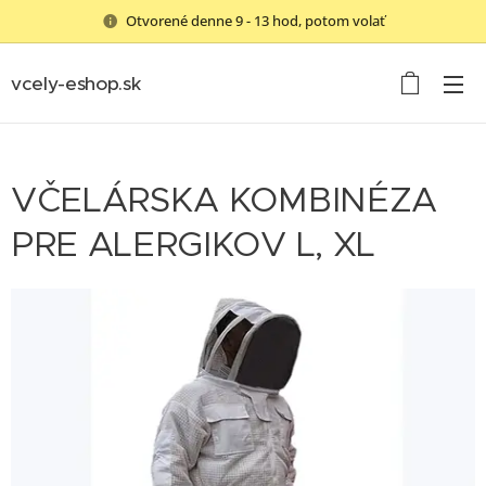
Otvorené denne 9 - 13 hod, potom volať
vcely-eshop.sk
VČELÁRSKA KOMBINÉZA
PRE ALERGIKOV L, XL