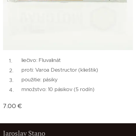
liečivo: Fluvalinát
proti: Varoa Destructor (klieštik)
použitie: pásiky
množstvo: 10 pásikov (5 rodín)
7.00
€
Jaroslav Stano