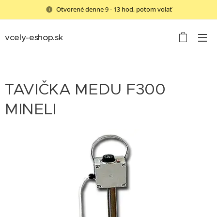
Otvorené denne 9 - 13 hod, potom volať
vcely-eshop.sk
TAVIČKA MEDU F300
MINELI