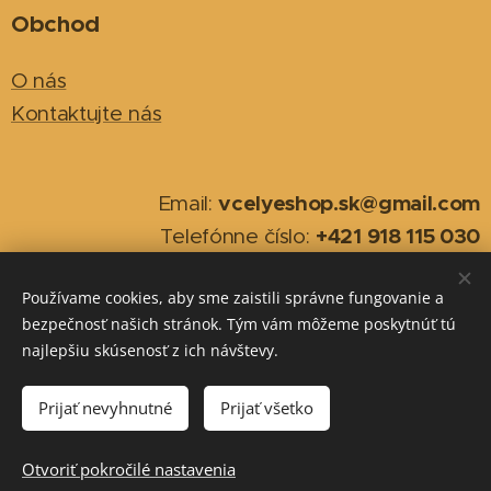
Obchod
O nás
Kontaktujte nás
vcelyeshop.sk@gmail.com
Email:
+421 918 115 030
Telefónne číslo:
Používame cookies, aby sme zaistili správne fungovanie a
2026
Cookies
bezpečnosť našich stránok. Tým vám môžeme poskytnúť tú
najlepšiu skúsenosť z ich návštevy.
Jazyky
Slovenčina
English
Prijať nevyhnutné
Prijať všetko
Do košíka
Otvoriť pokročilé nastavenia