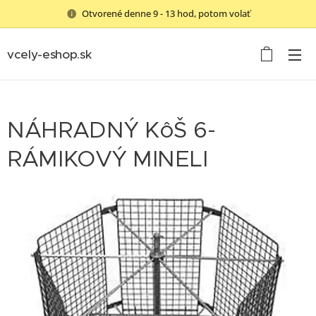
Otvorené denne 9 - 13 hod, potom volať
vcely-eshop.sk
NÁHRADNÝ KôŠ 6-
RÁMIKOVÝ MINELI