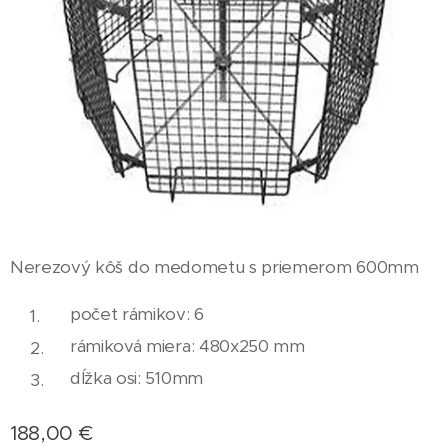
Nerezový kôš do medometu s priemerom 600mm
počet rámikov: 6
rámiková miera: 480x250 mm
dĺžka osi: 510mm
188,00
€