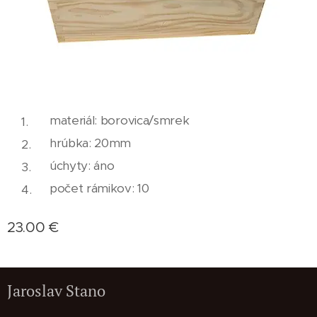
materiál: borovica/smrek
hrúbka: 20mm
úchyty: áno
počet rámikov: 10
23.00
€
Jaroslav Stano