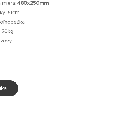
 miera:
480x250mm
ky: 51cm
voľnobežka
a 20kg
ezový
íka