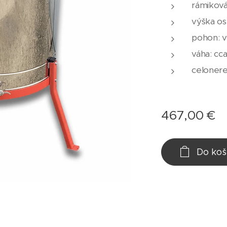
rámiková
výška os
pohon: 
váha: cc
celoner
467,00
€
Do koš