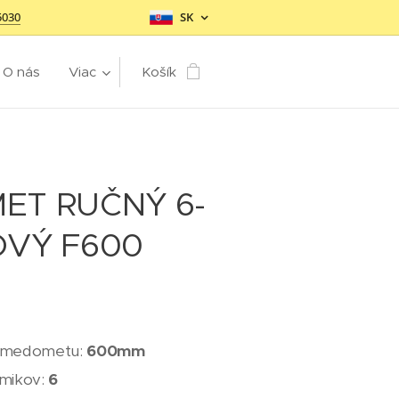
5030
SK
O nás
Viac
Košík
ET RUČNÝ 6-
OVÝ F600
 medometu:
600mm
ámikov:
6