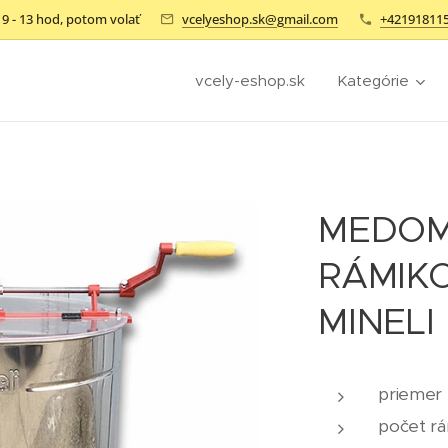
9 - 13 hod, potom volať
vcelyeshop.sk@gmail.com
+42191811
vcely-eshop.sk
Kategórie
MEDOM
RÁMIK
MINELI
priemer
počet r