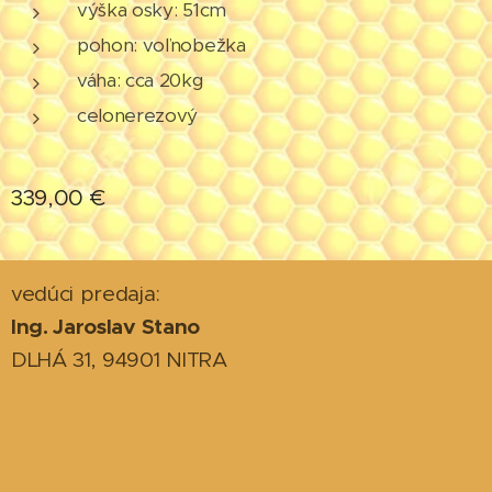
výška osky: 51cm
pohon: voľnobežka
váha: cca 20kg
celonerezový
339,00
€
vedúci predaja:
Ing. Jaroslav Stano
DLHÁ 31, 94901 NITRA