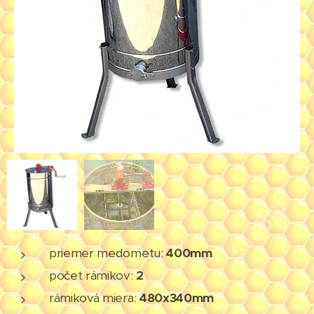
priemer medometu:
400mm
počet rámikov:
2
rámiková miera:
480x340mm