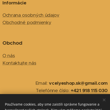
Informácie
Ochrana osobných údajov
Obchodné podmienky
Obchod
O nás
Kontaktujte nás
vcelyeshop.sk@gmail.com
Email:
+421 918 115 030
Telefónne číslo:
Používame cookies, aby sme zaistili správne fungovanie a
2026
Cookies