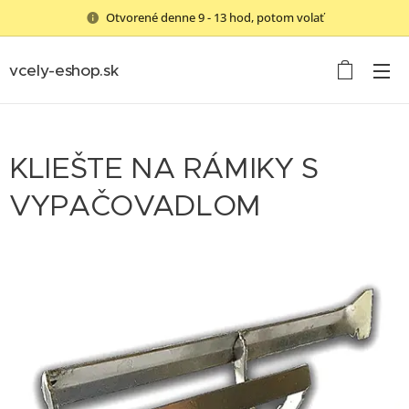
Otvorené denne 9 - 13 hod, potom volať
vcely-eshop.sk
KLIEŠTE NA RÁMIKY S
VYPAČOVADLOM