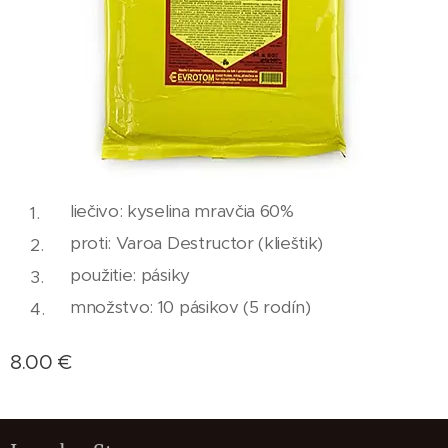
liečivo: kyselina mravčia 60%
proti: Varoa Destructor (klieštik)
použitie: pásiky
množstvo: 10 pásikov (5 rodín)
8.00
€