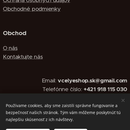
Ochrana osobných údajov
Obchodné podmienky
Obchod
O nás
Kontaktujte nás
vcelyeshop.sk@gmail.com
Email:
+421 918 115 030
Telefónne číslo:
Používame cookies, aby sme zaistili správne fungovanie a
Vytvorené službou
Webnode
Cookies
bezpečnosť našich stránok. Tým vám môžeme poskytnúť tú
najlepšiu skúsenosť z ich návštevy.
Languages
Slovenčina
English