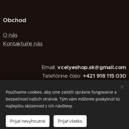
Obchod
O nás
Kontaktujte nás
vcelyeshop.sk@gmail.com
Email:
+421 918 115 030
Telefónne číslo:
Používame cookies, aby sme zaistili správne fungovanie a
Vytvorené službou
Webnode
Cookies
bezpečnosť našich stránok. Tým vám môžeme poskytnúť tú
najlepšiu skúsenosť z ich návštevy.
Languages
Slovenčina
English
Prijať nevyhnutné
Prijať všetko